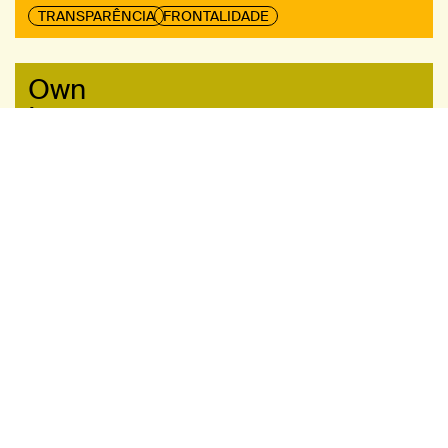
TRANSPARÊNCIA
FRONTALIDADE
Own
It
Sê rigoroso e brioso com o teu trabalho. Celebra as
vitórias e aprende com as derrotas. Assume a
responsabilidade do que conquistas individual e
coletivamente.
RIGOR
RESPONSABILIDADE
Learn
Forever