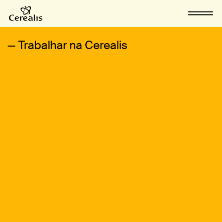
Skip
Menu
Menu
to
main
content
— Trabalhar na Cerealis